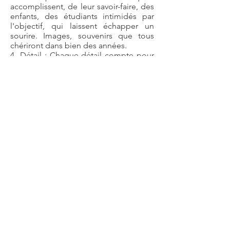
accomplissent, de leur savoir-faire, des
enfants, des étudiants intimidés par
l'objectif, qui laissent échapper un
sourire. Images, souvenirs que tous
chériront dans bien des années.
4- Détail : Chaque détail compte pour
une photo réussie. Je suis très attentive
au bien-être de mes modèles, mais
également très concentrée sur tous les
détails qui composeront la photo : le
pli d'un vêtement, l'ombre d'une main,
une mèche de cheveux....
5- Passion : La photographie n'est pas
une activité professionnelle que
j'endosse le matin et que je quitte le
soir. C'est ma façon de regarder le
monde à chaque instant. Apprécier la
lumière d'un matin d'hiver, imaginer un
cadrage lors de moments en famille,
m'arrêter un instant sur le bord de la
route pour profiter de la beauté du
paysage, me dire que tel endroit serait
parfait pour une séance, penser à mes